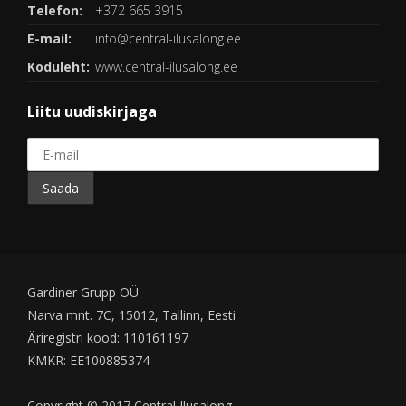
Telefon:
+372 665 3915
E-mail:
info@central-ilusalong.ee
Koduleht:
www.central-ilusalong.ee
Liitu uudiskirjaga
Gardiner Grupp OÜ
Narva mnt. 7C, 15012, Tallinn, Eesti
Äriregistri kood: 110161197
KMKR: EE100885374
Copyright © 2017 Central Ilusalong