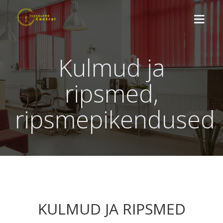
Kulmud ja
TUTVUSTUS
ripsmed,
TEENUSED
ripsmepikendused
SOODUSKAARDID
UUDISED
KONTAKT
BRONEERI SIIN
KULMUD JA RIPSMED