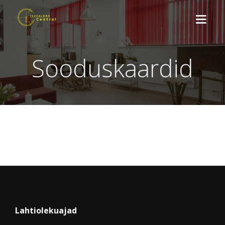
Sooduskaardid
TUTVUSTUS
TEENUSED
SOODUSKAARDID
UUDISED
KONTAKT
BRONEERI SIIN
Lahtiolekuajad