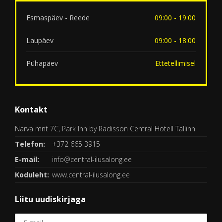
Esmaspäev - Reede
09:00 - 19:00
Laupäev
09:00 - 18:00
Pühapäev
Ettetellimisel
Kontakt
Narva mnt 7C, Park Inn by Radisson Central Hotell Tallinn
Telefon:
+372 665 3915
E-mail:
info@central-ilusalong.ee
Koduleht:
www.central-ilusalong.ee
Liitu uudiskirjaga