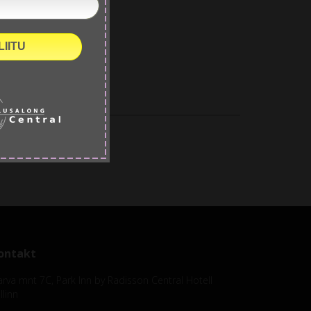
LIITU
ontakt
rva mnt 7C, Park Inn by Radisson Central Hotell
llinn