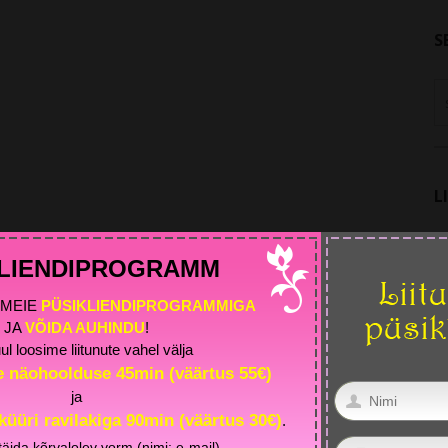
S
L
KLIENDIPROGRAMM
MEIE
PÜSIKLIENDIPROGRAMMIGA
JA
VÕIDA AUHINDU
!
ul loosime liitunute vahel välja
e näohoolduse 45min (väärtus 55€)
L
ja
iküüri ravilakiga 90min (väärtus 30€)
.
täida kõrvalolev vorm (nimi; e-mail)