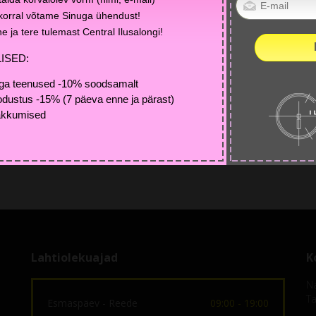
 korral võtame Sinuga ühendust!
 ja tere tulemast Central Ilusalongi!
ISED:
aga teenused -10% soodsamalt
dustus -15% (7 päeva enne ja pärast)
pakkumised
Lahtiolekuajad
K
Na
Ta
Esmaspäev - Reede
09:00 - 19:00