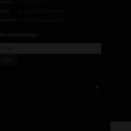
elefon:
+372 665 3915
mail:
info@central-ilusalong.ee
oduleht:
www.central-ilusalong.ee
iitu uudiskirjaga